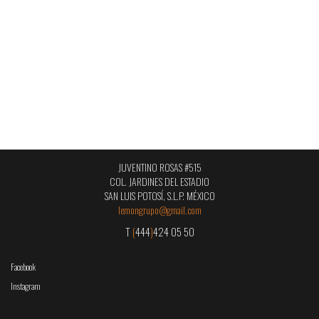
JUVENTINO ROSAS #515
COL. JARDINES DEL ESTADIO
SAN LUIS POTOSÍ, S.L.P. MÉXICO
lemongrupo@gmail.com
T
(
444
)
424 05 50
Facebook
Instagram