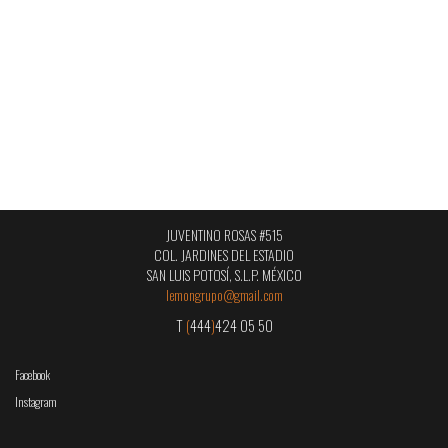
JUVENTINO ROSAS #515
COL. JARDINES DEL ESTADIO
SAN LUIS POTOSÍ, S.L.P. MÉXICO
lemongrupo@gmail.com
T
(
444
)
424 05 50
Facebook
Instagram