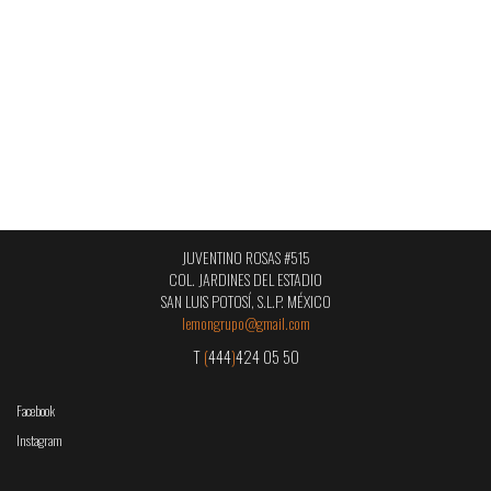
JUVENTINO ROSAS #515
COL. JARDINES DEL ESTADIO
SAN LUIS POTOSÍ, S.L.P. MÉXICO
lemongrupo@gmail.com
T
(
444
)
424 05 50
Facebook
Instagram