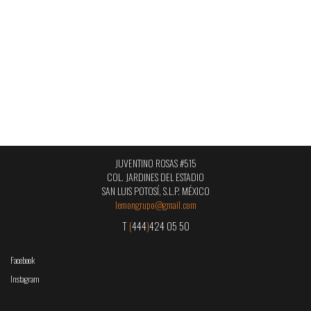
JUVENTINO ROSAS #515
COL. JARDINES DEL ESTADIO
SAN LUIS POTOSÍ, S.L.P. MÉXICO
lemongrupo@gmail.com
T
(
444
)
424 05 50
Facebook
Instagram