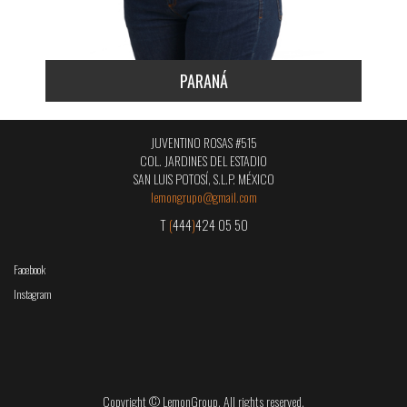
PARANÁ
JUVENTINO ROSAS #515
COL. JARDINES DEL ESTADIO
SAN LUIS POTOSÍ, S.L.P. MÉXICO
lemongrupo@gmail.com
T
(
444
)
424 05 50
Facebook
Instagram
Copyright © LemonGroup. All rights reserved.