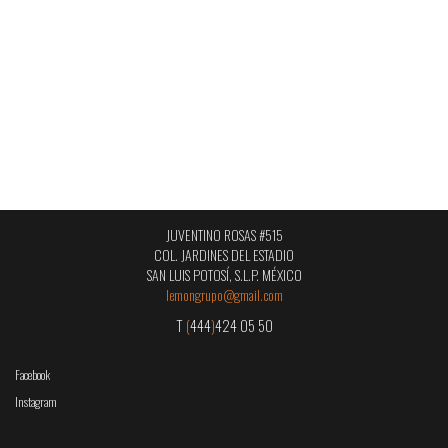
JUVENTINO ROSAS #515
COL. JARDINES DEL ESTADIO
SAN LUIS POTOSÍ, S.L.P. MÉXICO
lemongrupo@gmail.com
T
(
444
)
424 05 50
Facebook
Instagram