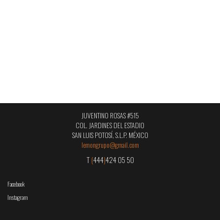
JUVENTINO ROSAS #515
COL. JARDINES DEL ESTADIO
SAN LUIS POTOSÍ, S.L.P. MÉXICO
lemongrupo@gmail.com
T
(
444
)
424 05 50
Facebook
Instagram