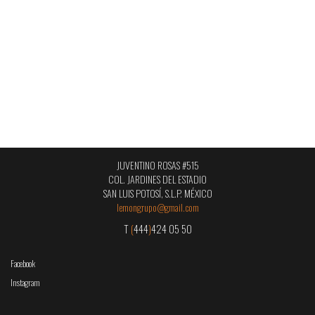
JUVENTINO ROSAS #515
COL. JARDINES DEL ESTADIO
SAN LUIS POTOSÍ, S.L.P. MÉXICO
lemongrupo@gmail.com
T
(
444
)
424 05 50
Facebook
Instagram