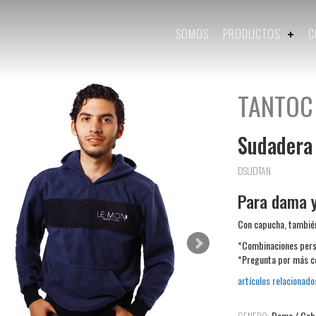
SOMOS
PRODUCTOS
C
TANTOC
Sudadera
DSUDTAN
Para dama y
Con capucha, también
*Combinaciones pers
*Pregunta por más c
artículos relacionado
GENERO:
Dama / Caba