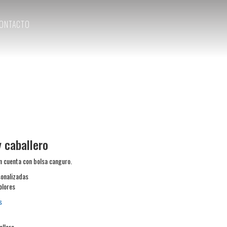
ONTACTO
 caballero
 cuenta con bolsa canguro.
onalizadas
olores
s
llero