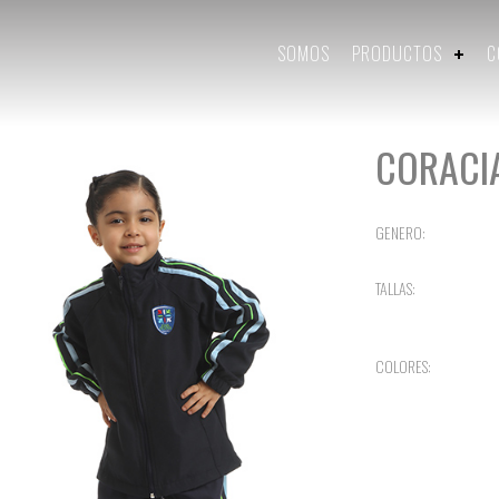
SOMOS
PRODUCTOS
C
CORACI
GENERO:
TALLAS:
COLORES: