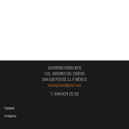
JUVENTINO ROSAS #515
COL. JARDINES DEL ESTADIO
SAN LUIS POTOSÍ, S.L.P. MÉXICO
lemongrupo@gmail.com
T
(
444
)
424 05 50
Facebook
Instagram