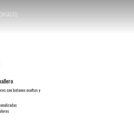
ONTACTO
a
allero
res con botones ocultos y
onalizadas
olores