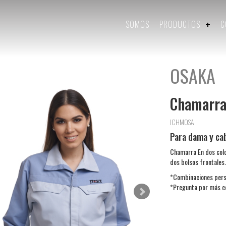
SOMOS
PRODUCTOS
C
OSAKA
Chamarr
ICHMOSA
Para dama y cab
Chamarra En dos colo
dos bolsos frontales.
*Combinaciones pers
*Pregunta por más c