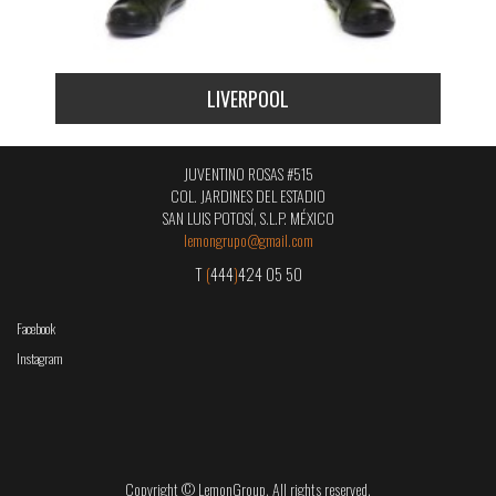
LIVERPOOL
JUVENTINO ROSAS #515
COL. JARDINES DEL ESTADIO
SAN LUIS POTOSÍ, S.L.P. MÉXICO
lemongrupo@gmail.com
T
(
444
)
424 05 50
Facebook
Instagram
Copyright © LemonGroup. All rights reserved.