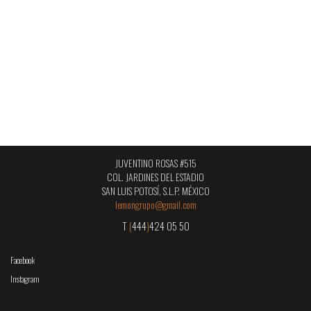
JUVENTINO ROSAS #515
COL. JARDINES DEL ESTADIO
SAN LUIS POTOSÍ, S.L.P. MÉXICO
lemongrupo@gmail.com
T
(
444
)
424 05 50
Facebook
Instagram