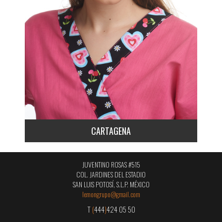
CARTAGENA
JUVENTINO ROSAS #515
COL. JARDINES DEL ESTADIO
SAN LUIS POTOSÍ, S.L.P. MÉXICO
lemongrupo@gmail.com
T
(
444
)
424 05 50