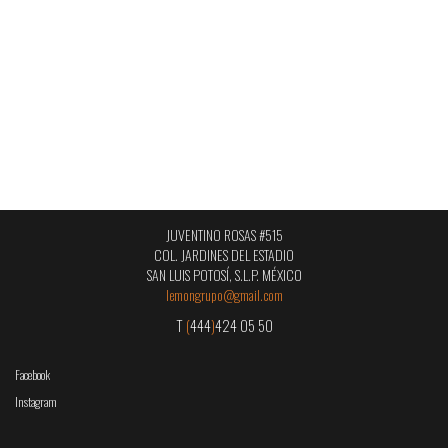
JUVENTINO ROSAS #515
COL. JARDINES DEL ESTADIO
SAN LUIS POTOSÍ, S.L.P. MÉXICO
lemongrupo@gmail.com
T
(
444
)
424 05 50
Facebook
Instagram