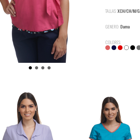
TALLAS:
XCH/CH/M/G
GENERO:
Dama
COLORES: