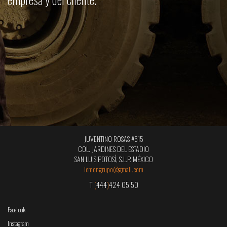
JUVENTINO ROSAS #515
COL. JARDINES DEL ESTADIO
SAN LUIS POTOSÍ, S.L.P. MÉXICO
lemongrupo@gmail.com
T
(
444
)
424 05 50
Facebook
Instagram