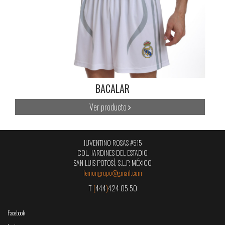
BACALAR
Ver producto
JUVENTINO ROSAS #515
COL. JARDINES DEL ESTADIO
SAN LUIS POTOSÍ, S.L.P. MÉXICO
lemongrupo@gmail.com
T
(
444
)
424 05 50
Facebook