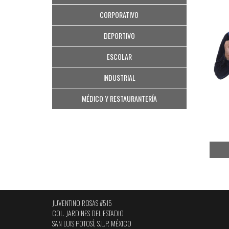
CORPORATIVO
DEPORTIVO
ESCOLAR
INDUSTRIAL
MÉDICO Y RESTAURANTERÍA
JUVENTINO ROSAS #515
COL. JARDINES DEL ESTADIO
SAN LUIS POTOSÍ, S.L.P. MÉXICO