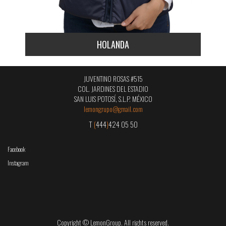
HOLANDA
JUVENTINO ROSAS #515
COL. JARDINES DEL ESTADIO
SAN LUIS POTOSÍ, S.L.P. MÉXICO
lemongrupo@gmail.com
T
(
444
)
424 05 50
Facebook
Instagram
Copyright © LemonGroup. All rights reserved.