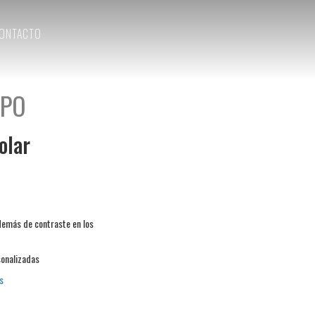
ONTACTO
PO
olar
demás de contraste en los
onalizadas
s