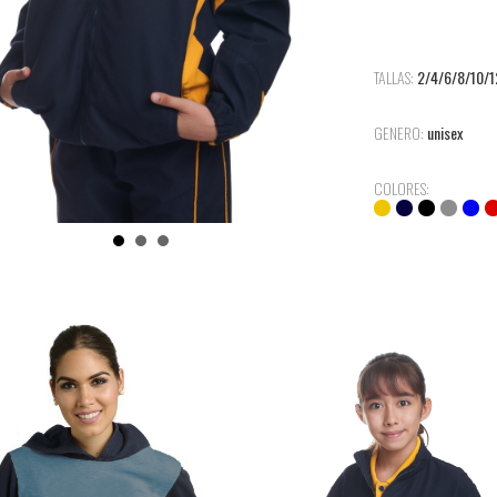
TALLAS:
2/4/6/8/10/1
GENERO:
unisex
COLORES: