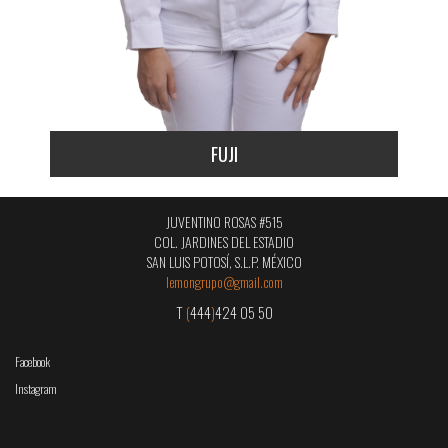
FUJI
JUVENTINO ROSAS #515
COL. JARDINES DEL ESTADIO
SAN LUIS POTOSÍ, S.L.P. MÉXICO
lemongrupo@gmail.com
T
(
444
)
424 05 50
Facebook
Instagram