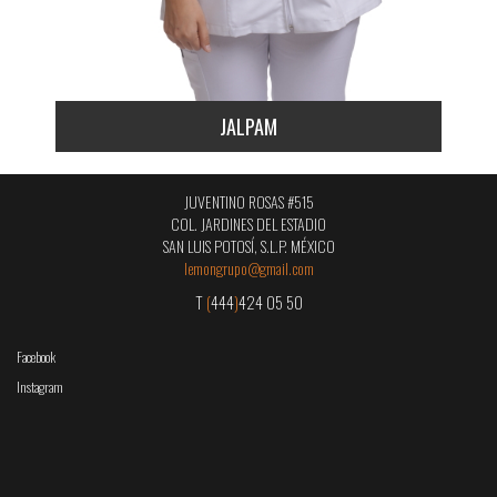
JALPAM
JUVENTINO ROSAS #515
COL. JARDINES DEL ESTADIO
SAN LUIS POTOSÍ, S.L.P. MÉXICO
lemongrupo@gmail.com
T
(
444
)
424 05 50
Facebook
Instagram