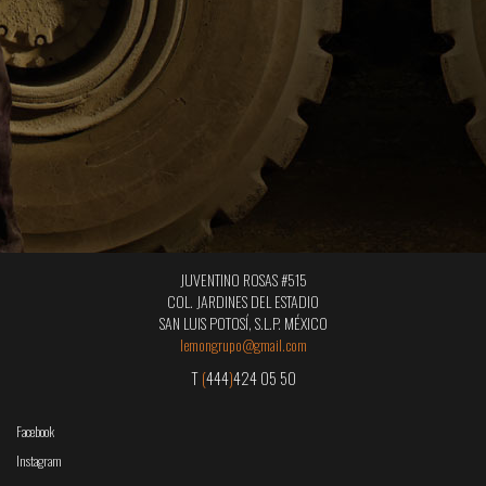
JUVENTINO ROSAS #515
COL. JARDINES DEL ESTADIO
SAN LUIS POTOSÍ, S.L.P. MÉXICO
lemongrupo@gmail.com
T
(
444
)
424 05 50
Facebook
Instagram