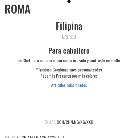
ROMA
Filipina
MFILROM
Para caballero
de Chef para caballero, con cuello cruzado y contraste en cuello.
*También Combinaciones personalizadas
*además Pregunta por más colores
Artículos relacionados
TALLAS:
XCH/CH/M/G/XG/XXG
TALLAS:
/ / CH / M / G / XG / XXG / / /